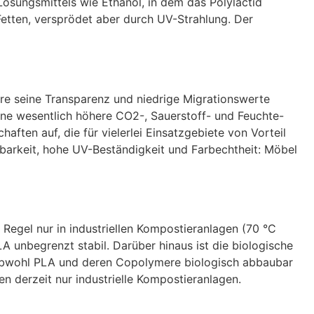
 Lösungsmittels wie Ethanol, in dem das Polylactid
Fetten, versprödet aber durch UV-Strahlung. Der
re seine Transparenz und niedrige Migrationswerte
eine wesentlich höhere CO2-, Sauerstoff- und Feuchte-
aften auf, die für vielerlei Einsatzgebiete von Vorteil
barkeit, hohe UV-Beständigkeit und Farbechtheit: Möbel
Regel nur in industriellen Kompostieranlagen (70 °C
unbegrenzt stabil. Darüber hinaus ist die biologische
Obwohl PLA und deren Copolymere biologisch abbaubar
n derzeit nur industrielle Kompostieranlagen.