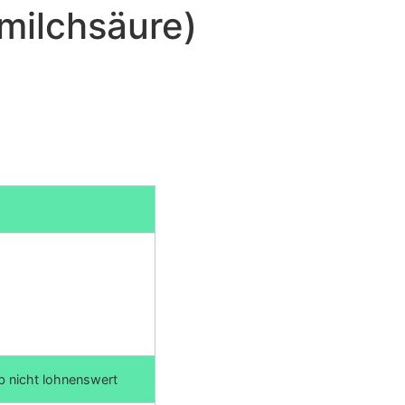
ymilchsäure)
ab nicht lohnenswert