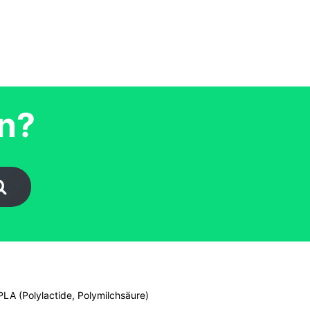
en?
PLA (Polylactide, Polymilchsäure)