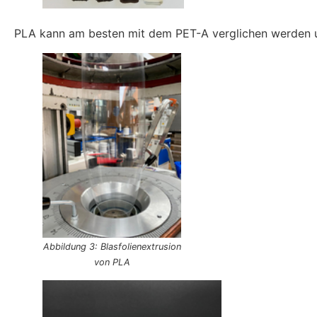
PLA kann am besten mit dem PET-A verglichen werden un
Abbildung 3: Blasfolienextrusion
von PLA