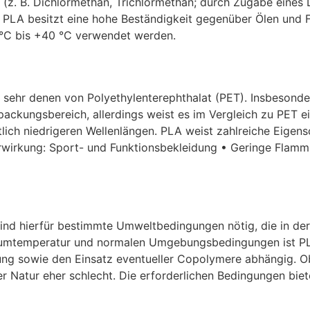
h (z. B. Dichlormethan, Trichlormethan; durch Zugabe eines
n). PLA besitzt eine hohe Beständigkeit gegenüber Ölen und 
 °C bis +40 °C verwendet werden.
sehr denen von Polyethylenterephthalat (PET). Insbesonde
packungsbereich, allerdings weist es im Vergleich zu PET 
ich niedrigeren Wellenlängen. PLA weist zahlreiche Eigensch
arwirkung: Sport- und Funktionsbekleidung • Geringe Flamm
ind hierfür bestimmte Umweltbedingungen nötig, die in der 
Raumtemperatur und normalen Umgebungsbedingungen ist PLA 
ng sowie den Einsatz eventueller Copolymere abhängig. 
r Natur eher schlecht. Die erforderlichen Bedingungen biete