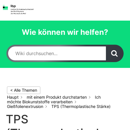
Zum
Inhalt
springen
Wie können wir helfen?
< Alle Themen
Haupt
mit einem Produkt durchstarten
Ich
möchte Biokunststoffe verarbeiten
Gießfolienextrusion
TPS (Thermoplastische Stärke)
TPS