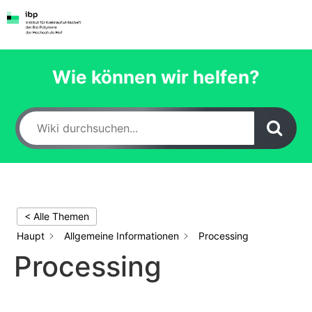
Zum
Inhalt
springen
Wie können wir helfen?
< Alle Themen
Haupt
Allgemeine Informationen
Processing
Processing