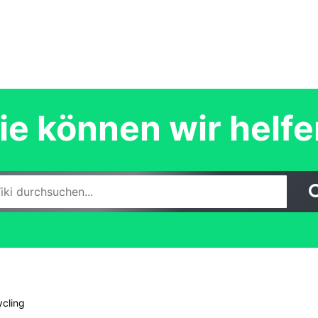
e können wir helf
cling